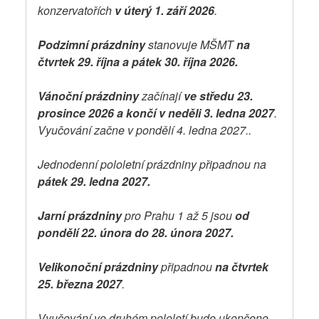
konzervatořích
v úterý 1. září 2026
.
Podzimní prázdniny
stanovuje MŠMT
na
čtvrtek 29. října a pátek 30. října 2026.
Vánoční prázdniny
začínají
ve středu 23.
prosince 2026 a končí v neděli 3. ledna 2027
.
Vyučování začne v pondělí 4. ledna 2027..
Jednodenní pololetní prázdniny připadnou na
pátek 29. ledna 2027.
Jarní prázdniny
pro Prahu 1 až 5 jsou
od
pondělí 22. února do 28. února 2027.
Velikonoční prázdniny
připadnou
na čtvrtek
25. března 2027
.
Vyučování ve druhém pololetí bude ukončeno