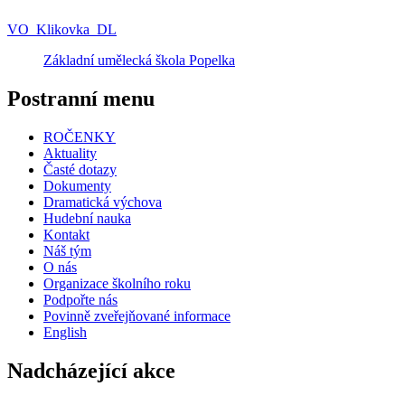
VO_Klikovka_DL
Základní umělecká škola Popelka
Postranní menu
ROČENKY
Aktuality
Časté dotazy
Dokumenty
Dramatická výchova
Hudební nauka
Kontakt
Náš tým
O nás
Organizace školního roku
Podpořte nás
Povinně zveřejňované informace
English
Nadcházející akce