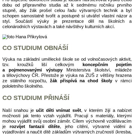
dobu od přípravného studia až k sedmému ročníku prvního
stupně, aby žák prošel celou řadu výtvarných technik a byl
schopen samostatně tvořit a postupně si utvářel vlastní názor a
styl. Součástí výuky je prezentace děl na školních a
celonárodních výstavách a také návštěvy kulturních akcí.
CO STUDIUM OBNÁŠÍ
Výuka na základní umělecké škole se od volnočasových aktivit,
tzv. kroužků liší celkovým
koncepčním pojetím
a pojmenovanými výstupy
Ministerstva školství, mládeže
a tělovýchovy ČR. Přestože je výuka na ZUŠ z většiny hrazena
ze státního rozpočtu,
žák přispívá na chod školy
v rámci
pololetního školného.
CO STUDIUM PŘINÁŠÍ
Naší snahou je
učit děti vnímat svět
, v kterém žijí a nabízet
možnosti jak tento vztah vyjádřit. Pracují s materiály, kterými
mohou vyjádřit svůj osobní záměr. Cílem výchovně vzdělávacím
je
rozvíjet fantazii dítěte
, jeho cítění, výtvarné vidění a
vyjadřování a naučit dítě základům výtvarných zručností (kresba,