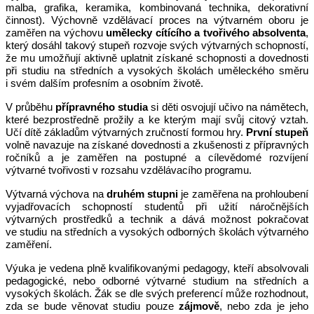
malba, grafika, keramika, kombinovaná technika, dekorativní
činnost). Výchovně vzdělávací proces na výtvarném oboru je
zaměřen na výchovu
umělecky cítícího a tvořivého absolventa
,
který dosáhl takový stupeň rozvoje svých výtvarných schopností,
že mu umožňují aktivně uplatnit získané schopnosti a dovednosti
při studiu na středních a vysokých školách uměleckého směru
i svém dalším profesním a osobním životě.
V průběhu
přípravného studia
si děti osvojují učivo na námětech,
které bezprostředně prožily a ke kterým mají svůj citový vztah.
Učí dítě základům výtvarných zručností formou hry.
První stupeň
volně navazuje na získané dovednosti a zkušenosti z přípravných
ročníků a je zaměřen na postupné a cílevědomé rozvíjení
výtvarné tvořivosti v rozsahu vzdělávacího programu.
Výtvarná výchova na
druhém stupni
je zaměřena na prohloubení
vyjadřovacích schopností studentů při užití náročnějších
výtvarných prostředků a technik a dává možnost pokračovat
ve studiu na středních a vysokých odborných školách výtvarného
zaměření.
Výuka je vedena plně kvalifikovanými pedagogy, kteří absolvovali
pedagogické, nebo odborné výtvarné studium na středních a
vysokých školách. Žák se dle svých preferencí může rozhodnout,
zda se bude věnovat studiu pouze
zájmově
, nebo zda je jeho