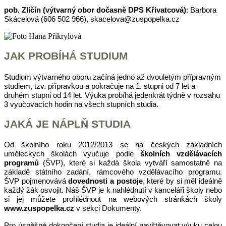
pob. Zličín (výtvarný obor dočasně DPS Křivatcová)
: Barbora
Skácelová (606 502 966), skacelova@zuspopelka.cz
JAK PROBÍHÁ STUDIUM
Studium výtvarného oboru začíná jedno až dvouletým přípravným
studiem, tzv. přípravkou a pokračuje na 1. stupni od 7 let a
druhém stupni od 14 let. Výuka probíhá jedenkrát týdně v rozsahu
3 vyučovacích hodin na všech stupních studia.
JAKÁ JE NÁPLŇ STUDIA
Od školního roku 2012/2013 se na českých základních
uměleckých školách vyučuje podle
školních vzdělávacích
programů
(ŠVP), které si každá škola vytváří samostatně na
základě státního zadání, rámcového vzdělávacího programu.
ŠVP pojmenovává
dovednosti a postoje
, které by si měl ideálně
každý žák osvojit. Náš ŠVP je k nahlédnutí v kanceláři školy nebo
si jej můžete prohlédnout na webových stránkách školy
www.zuspopelka.cz
v sekci Dokumenty.
Pro úspěšné dokončení studia je ideální navštěvovat výuku celou