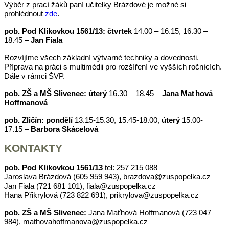
Výběr z prací žáků paní učitelky Brázdové je možné si
prohlédnout
zde
.
pob. Pod Klikovkou 1561/13: čtvrtek
14.00 – 16.15, 16.30 –
18.45 –
Jan Fiala
Rozvíjíme všech základní výtvarné techniky a dovednosti.
Příprava na práci s multimédii pro rozšíření ve vyšších ročnících.
Dále v rámci ŠVP.
pob. ZŠ a MŠ Slivenec: úterý
16.30 – 18.45 –
Jana Maťhová
Hoffmanová
pob. Zličín: pondělí
13.15-15.30, 15.45-18.00,
úterý
15.00-
17.15 –
Barbora Skácelová
KONTAKTY
pob. Pod Klikovkou 1561/13
tel: 257 215 088
Jaroslava Brázdová (605 959 943), brazdova@zuspopelka.cz
Jan Fiala (721 681 101), fiala@zuspopelka.cz
Hana Přikrylová (723 822 691), prikrylova@zuspopelka.cz
pob. ZŠ a MŠ Slivenec:
Jana Maťhová Hoffmanová (723 047
984), mathovahoffmanova@zuspopelka.cz