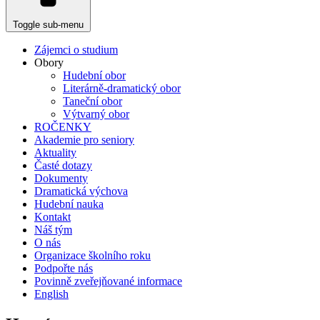
Toggle sub-menu
Zájemci o studium
Obory
Hudební obor
Literárně-dramatický obor
Taneční obor
Výtvarný obor
ROČENKY
Akademie pro seniory
Aktuality
Časté dotazy
Dokumenty
Dramatická výchova
Hudební nauka
Kontakt
Náš tým
O nás
Organizace školního roku
Podpořte nás
Povinně zveřejňované informace
English