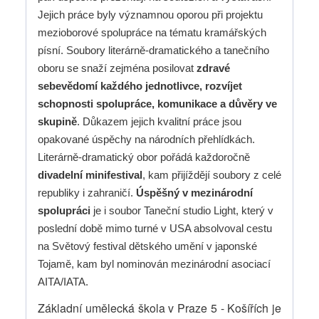
Jejich práce byly významnou oporou při projektu
mezioborové spolupráce na tématu kramářských
písní. Soubory literárně-dramatického a tanečního
oboru se snaží zejména posilovat
zdravé
sebevědomí každého jednotlivce, rozvíjet
schopnosti spolupráce, komunikace a důvěry ve
skupině
. Důkazem jejich kvalitní práce jsou
opakované úspěchy na národních přehlídkách.
Literárně-dramatický obor pořádá každoročně
divadelní minifestival
, kam přijíždějí soubory z celé
republiky i zahraničí.
Úspěšný v mezinárodní
spolupráci
je i soubor Taneční studio Light, který v
poslední době mimo turné v USA absolvoval cestu
na Světový festival dětského umění v japonské
Tojamě, kam byl nominován mezinárodní asociací
AITA/IATA.
Základní umělecká škola v Praze 5 - Košířích je