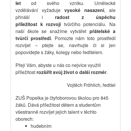
let
od svého vzniku. Umělecké
vzdělávání vyžaduje
vysoké nasazení
, ale
přináší i
radost z úspěchu
příležitost k rozvoji
tvůrčího potenciálu. Na
naší škole se snažíme vytvářet
přátelské a
tvůrčí prostředí
. Pomozte nám toto prostředí
rozvíjet – ptejte se, navrhujte či si jen
popovídejte s žáky, kolegy nebo ředitelem.
Přeji Vám, abyste u nás co nejvíce využili
příležitost
rozšířit svůj život o další rozměr
.
Vojtěch Fröhlich, ředitel
ZUŠ Popelka je čtyřoborovou školou pro 845
žáků. Dává příležitost dětem a studentům
všestranně rozvíjet jejich talent v těchto
oborech:
hudebním