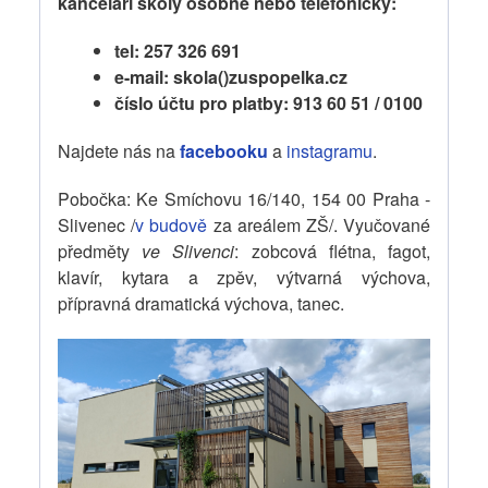
kanceláři školy osobně nebo telefonicky:
tel: 257 326 691
e-mail: skola()zuspopelka.cz
číslo účtu pro platby: 913 60 51 / 0100
Najdete nás na
facebooku
a
instagramu
.
Pobočka: Ke Smíchovu 16/140, 154 00 Praha -
Slivenec /
v budově
za areálem ZŠ/. Vyučované
předměty
ve Slivenci
: zobcová flétna, fagot,
klavír, kytara a zpěv, výtvarná výchova,
přípravná dramatická výchova, tanec.