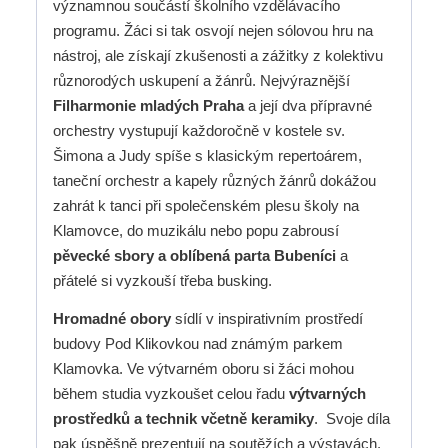
významnou součástí školního vzdělávacího
programu. Žáci si tak osvojí nejen sólovou hru na
nástroj, ale získají zkušenosti a zážitky z kolektivu
různorodých uskupení a žánrů. Nejvýraznější
Filharmonie mladých Praha
a její dva přípravné
orchestry vystupují každoročně v kostele sv.
Šimona a Judy spíše s klasickým repertoárem,
taneční orchestr a kapely různých žánrů dokážou
zahrát k tanci při společenském plesu školy na
Klamovce, do muzikálu nebo popu zabrousí
pěvecké sbory a oblíbená parta Bubeníci
a
přátelé si vyzkouší třeba busking.
Hromadné obory
sídlí v inspirativním prostředí
budovy Pod Klikovkou nad známým parkem
Klamovka. Ve výtvarném oboru si žáci mohou
během studia vyzkoušet celou řadu
výtvarných
prostředků a technik včetně keramiky
. Svoje díla
pak úspěšně prezentují na soutěžích a výstavách.