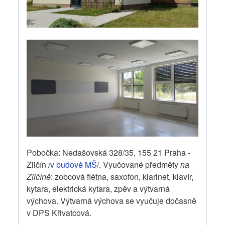
Pobočka: Nedašovská 328/35, 155 21 Praha -
Zličín /
v budově MŠ
/. Vyučované předměty
na
Zličíně
: zobcová flétna, saxofon, klarinet, klavír,
kytara, elektrická kytara, zpěv a výtvarná
výchova. Výtvarná výchova se vyučuje dočasně
v DPS Křivatcová.