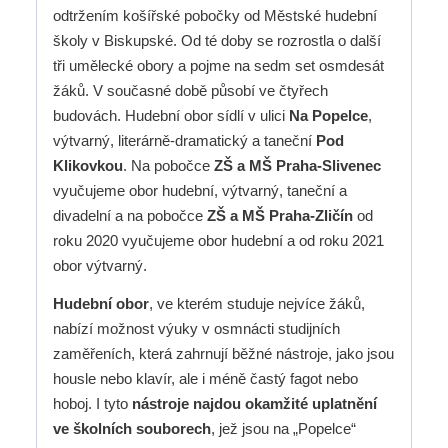
odtržením košířské pobočky od Městské hudební
školy v Biskupské. Od té doby se rozrostla o další
tři umělecké obory a pojme na sedm set osmdesát
žáků. V současné době působí ve čtyřech
budovách. Hudební obor sídlí v ulici
Na Popelce
,
výtvarný, literárně-dramatický a taneční
Pod
Klikovkou
. Na pobočce
ZŠ a MŠ Praha-Slivenec
vyučujeme obor hudební, výtvarný, taneční a
divadelní a na pobočce
ZŠ a MŠ Praha-Zličín
od
roku 2020 vyučujeme obor hudební a od roku 2021
obor výtvarný.
Hudební obor
, ve kterém studuje nejvíce žáků,
nabízí možnost výuky v osmnácti studijních
zaměřeních, která zahrnují běžné nástroje, jako jsou
housle nebo klavír, ale i méně častý fagot nebo
hoboj. I tyto
nástroje najdou okamžité uplatnění
ve školních souborech
, jež jsou na „Popelce“