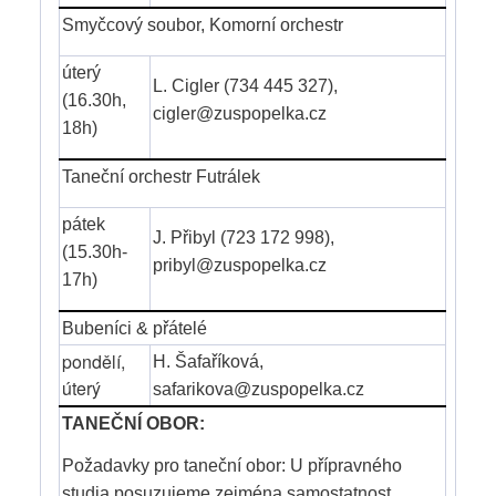
Smyčcový soubor, Komorní orchestr
úterý
L. Cigler (734 445 327),
(16.30h,
cigler@zuspopelka.cz
18h)
Taneční orchestr Futrálek
pátek
J. Přibyl (723 172 998),
(15.30h-
pribyl@zuspopelka.cz
17h)
Bubeníci & přátelé
pondělí,
H. Šafaříková,
úterý
safarikova@zuspopelka.cz
TANEČNÍ OBOR:
Požadavky pro taneční obor: U přípravného
studia posuzujeme zejména samostatnost,