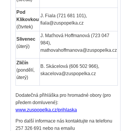
Pod
J. Fiala (721 681 101),
Klikovkou
fiala@zuspopelka.cz
(čtvrtek)
J. Maťhová Hoffmanová (723 047
Slivenec
984),
(úterý)
mathovahoffmanova@zuspopelka.cz
Zličín
B. Skácelová (606 502 966),
(pondělí,
skacelova@zuspopelka.cz
úterý)
Dodatečná přihláška pro hromadné obory (pro
předem domluvené):
www.zuspopelka.cz/prihlaska
Pro další informace nás kontaktujte
na telefonu
257 326 691 nebo na emailu