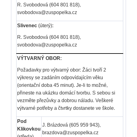
R. Svobodová (604 801 818),
svobodova@zuspopelka.cz
Slivenec
(úterý)
:
R. Svobodová (604 801 818),
svobodova@zuspopelka.cz
VÝTVARNÝ OBOR:
Požadavky pro výtvarný obor: Žáci tvoří 2
výkresy se zadáním odpovídajícím věku
(orientační doba 45 minut). Je-li to možné,
přineste na ukázku domácí tvorbu. S sebou si
vezměte přezůvky a dobrou náladu. Veškeré
výtvarné potřeby a čtvrtky dostanete ve škole.
Pod
J. Brázdová (605 959 943),
Klikovkou
brazdova@zuspopelka.cz
(středa)