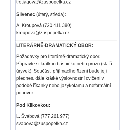
tretiagova@zuspopelka.cz
Slivenec
(úterý, středa)
:
A. Kroupová (720 411 380),
kroupova@zuspopelka.cz
LITERÁRNĚ-DRAMATICKÝ OBOR:
Požadavky pro literárně-dramatický obor:
Připravte si krátkou básničku nebo prózu (stačí
úryvek). Součástí přijímacího řízení bude její
přednes, dále krátké výslovnostní cvičení v
podobě říkanky nebo jazykolamu a neformální
pohovor.
Pod Klikovkou:
L. Švábová (777 261 977),
svabova@zuspopelka.cz