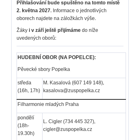
Přihlašování bude spuštěno na tomto místě
2. května 2027.
Informace o jednotlivých
oborech najdete na záložkách výše.
Žáky
i v září ještě přijímáme
do níže
uvedených oborů:
HUDEBNÍ OBOR (NA POPELCE):
Pěvecké sbory Popelka
středa
M. Kasalová (607 149 148),
(16h, 17h)
kasalova@zuspopelka.cz
Filharmonie mladých Praha
pondělí
L. Cigler (734 445 327),
(18h-
cigler@zuspopelka.cz
19.30h)