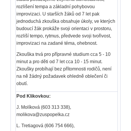
rozlišení tempa a základní pohybovou
improvizaci. U starších žáků od 7 let pak
jednoduchá zkouška obsahuje úkoly, ve kterých
budoucí žák prokáže svoji orientaci v prostoru,
rozliší tempo, rytmus, předvede svoji tvořivost,
improvizaci na zadané téma, ohebnost.
Zkouška trvá pro přípravné studium cca 5 - 10
minut a pro děti od 7 let cca 10 - 15 minut.
Zkoušky probíhají bez přítomnosti rodičů, není
na ně žádný požadavek ohledně oblečení či
obutí.
Pod Klikovkou:
J. Molíková (603 313 338),
molikova@zuspopelka.cz
L. Tretiagová (606 754 666),