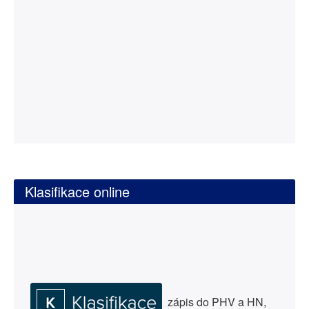
Klasifikace online
zápis do PHV a HN,