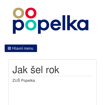
Hlavní menu
Jak šel rok
ZUŠ Popelka