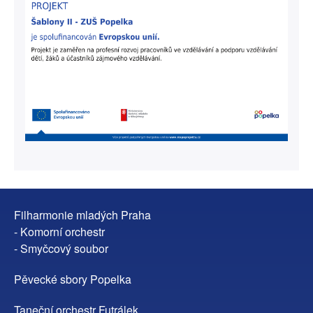
Filharmonie mladých Praha
- Komorní orchestr
- Smyčcový soubor
Pěvecké sbory Popelka
Taneční orchestr Futrálek