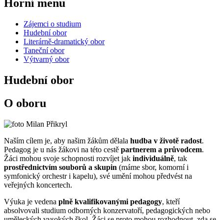
Horní menu
Zájemci o studium
Hudební obor
Literárně-dramatický obor
Taneční obor
Výtvarný obor
Hudební obor
O oboru
Naším cílem je, aby našim žákům dělala
hudba v životě radost
.
Pedagog je u nás žákovi na této cestě
partnerem a průvodcem
.
Žáci mohou svoje schopnosti rozvíjet jak
individuálně
, tak
prostřednictvím souborů a skupin
(máme sbor, komorní i
symfonický orchestr i kapelu), své umění mohou předvést na
veřejných koncertech.
Výuka je vedena
plně kvalifikovanými pedagogy
, kteří
absolvovali studium odborných konzervatoří, pedagogických nebo
uměleckých vysokých škol. Žáci se proto mohou rozhodnout, zda se