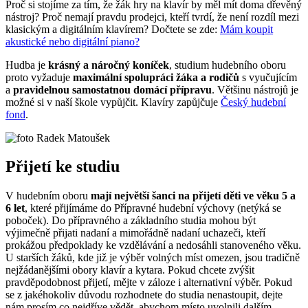
Proč si stojíme za tím, že žák hry na klavír by měl mít doma dřevěný
nástroj? Proč nemají pravdu prodejci, kteří tvrdí, že není rozdíl mezi
klasickým a digitálním klavírem?
Dočtete se zde:
Mám koupit
akustické nebo digitální piano?
Hudba je
krásný a náročný koníček
, studium hudebního oboru
proto vyžaduje
maximální spolupráci žáka a rodičů
s vyučujícím
a
pravidelnou samostatnou domácí přípravu
. Většinu nástrojů je
možné si v naší škole vypůjčit. Klavíry zapůjčuje
Český hudební
fond
.
Přijetí ke studiu
V hudebním oboru
mají největší šanci na přijetí děti ve věku 5 a
6 let
, které přijímáme do Přípravné hudební výchovy (netýká se
poboček). Do přípravného a základního studia mohou být
výjimečně přijati nadaní a mimořádně nadaní uchazeči, kteří
prokážou předpoklady ke vzdělávání a nedosáhli stanoveného věku.
U starších žáků, kde již je výběr volných míst omezen, jsou tradičně
nejžádanějšími obory klavír a kytara. Pokud chcete zvýšit
pravděpodobnost přijetí, mějte v záloze i alternativní výběr. Pokud
se z jakéhokoliv důvodu rozhodnete do studia nenastoupit, dejte
nám prosím co nejdříve vědět, abychom místo uvolnili dalším