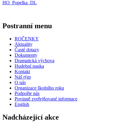
HO_Popelka_DL
Postranní menu
ROČENKY
Aktuality
Časté dotazy
Dokumenty
Dramatická výchova
Hudební nauka
Kontakt
Náš tým
O nás
Organizace školního roku
Podpořte nás
Povinně zveřejňované informace
English
Nadcházející akce