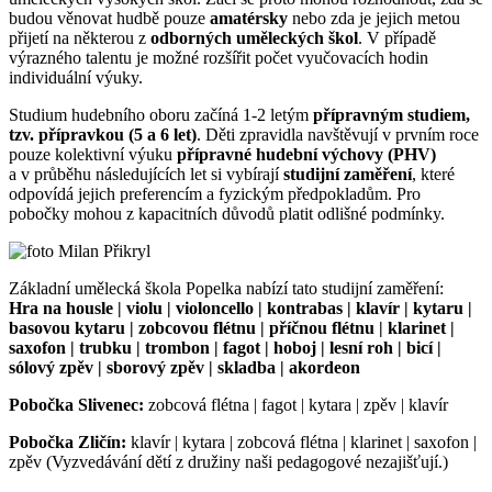
budou věnovat hudbě pouze
amatérsky
nebo zda je jejich metou
přijetí na některou z
odborných uměleckých škol
. V případě
výrazného talentu je možné rozšířit počet vyučovacích hodin
individuální výuky.
Studium hudebního oboru začíná 1-2 letým
přípravným studiem,
tzv. přípravkou (5 a 6 let)
. Děti zpravidla navštěvují v prvním roce
pouze kolektivní výuku
přípravné hudební výchovy (PHV)
a v průběhu následujících let si vybírají
studijní zaměření
, které
odpovídá jejich preferencím a fyzickým předpokladům. Pro
pobočky mohou z kapacitních důvodů platit odlišné podmínky.
Základní umělecká škola Popelka nabízí tato studijní zaměření:
Hra na housle | violu | violoncello | kontrabas | klavír | kytaru |
basovou kytaru | zobcovou flétnu | příčnou flétnu | klarinet |
saxofon | trubku | trombon | fagot | hoboj | lesní roh | bicí |
sólový zpěv | sborový zpěv | skladba | akordeon
Pobočka Slivenec:
zobcová flétna | fagot | kytara | zpěv | klavír
Pobočka Zličín:
klavír | kytara | zobcová flétna | klarinet | saxofon |
zpěv (Vyzvedávání dětí z družiny naši pedagogové nezajišťují.)