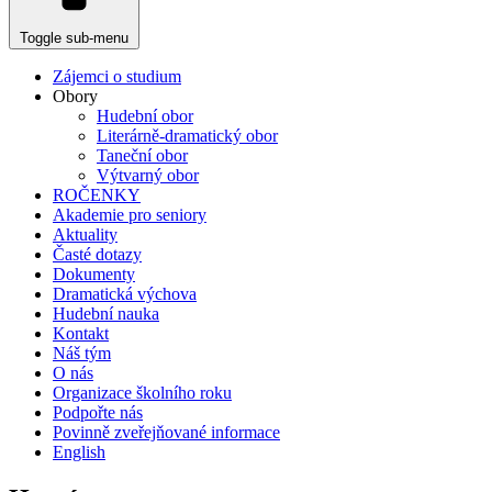
Toggle sub-menu
Zájemci o studium
Obory
Hudební obor
Literárně-dramatický obor
Taneční obor
Výtvarný obor
ROČENKY
Akademie pro seniory
Aktuality
Časté dotazy
Dokumenty
Dramatická výchova
Hudební nauka
Kontakt
Náš tým
O nás
Organizace školního roku
Podpořte nás
Povinně zveřejňované informace
English