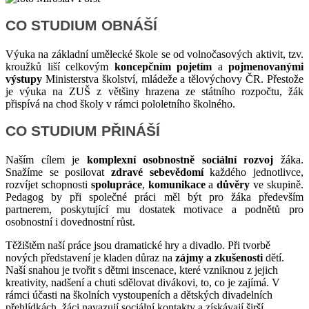
CO STUDIUM OBNÁŠÍ
Výuka na základní umělecké škole se od volnočasových aktivit, tzv.
kroužků liší celkovým
koncepčním pojetím
a
pojmenovanými
výstupy
Ministerstva školství, mládeže a tělovýchovy ČR. Přestože
je výuka na ZUŠ z většiny hrazena ze státního rozpočtu, žák
přispívá na chod školy v rámci pololetního školného.
CO STUDIUM PŘINÁŠÍ
Naším cílem je
komplexní osobnostně sociální rozvoj
žáka.
Snažíme se posilovat
zdravé sebevědomí
každého jednotlivce,
rozvíjet schopnosti
spolupráce
,
komunikace
a
důvěry
ve skupině.
Pedagog by při společné práci měl být pro žáka především
partnerem, poskytující mu dostatek motivace a podnětů pro
osobnostní i dovednostní růst.
Těžištěm naší práce jsou dramatické hry a divadlo. Při tvorbě
nových představení je kladen důraz na
zájmy a zkušenosti
dětí.
Naší snahou je tvořit s dětmi inscenace, které vzniknou z jejich
kreativity, nadšení a chuti sdělovat divákovi, to, co je zajímá. V
rámci účasti na školních vystoupeních a dětských divadelních
přehlídkách, žáci navazují sociální kontakty a získávají širší