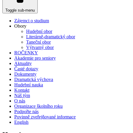
Toggle sub-menu
Zájemci o studium
Obory
Hudební obor
Literárně-dramatický obor
Taneční obor
Výtvarný obor
ROČENKY
Akademie pro seniory
Aktuality
Časté dotazy
Dokumenty
Dramatická výchova
Hudební nauka
Kontakt
Náš tým
O nás
Organizace školního roku
Podpořte nás
Povinně zveřejňované informace
English