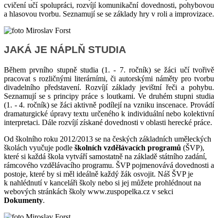
cvičení učí spolupráci, rozvíjí komunikační dovednosti, pohybovou
a hlasovou tvorbu. Seznamují se se základy hry v roli a improvizace.
JAKÁ JE NÁPLŇ STUDIA
Během prvního stupně studia (1. - 7. ročník) se žáci učí tvořivě
pracovat s rozličnými literárními, či autorskými náměty pro tvorbu
divadelního představení. Rozvíjí základy jevištní řeči a pohybu.
Seznamují se s principy práce s loutkami. Ve druhém stupni studia
(1. - 4. ročník) se žáci aktivně podílejí na vzniku inscenace. Provádí
dramaturgické úpravy textu určeného k individuální nebo kolektivní
interpretaci. Dále rozvíjí získané dovednosti v oblasti herecké práce.
Od školního roku 2012/2013 se na českých základních uměleckých
školách vyučuje podle
školních vzdělávacích programů
(ŠVP),
které si každá škola vytváří samostatně na základě státního zadání,
rámcového vzdělávacího programu. ŠVP pojmenovává dovednosti a
postoje, které by si měl ideálně každý žák osvojit. Náš ŠVP je
k nahlédnutí v kanceláři školy nebo si jej můžete prohlédnout na
webových stránkách školy www.zuspopelka.cz v sekci
Dokumenty
.