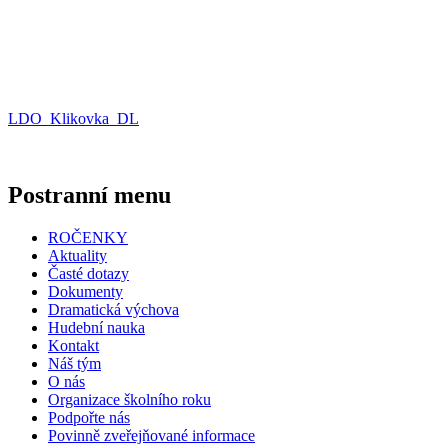
LDO_Klikovka_DL
Postranní menu
ROČENKY
Aktuality
Časté dotazy
Dokumenty
Dramatická výchova
Hudební nauka
Kontakt
Náš tým
O nás
Organizace školního roku
Podpořte nás
Povinně zveřejňované informace