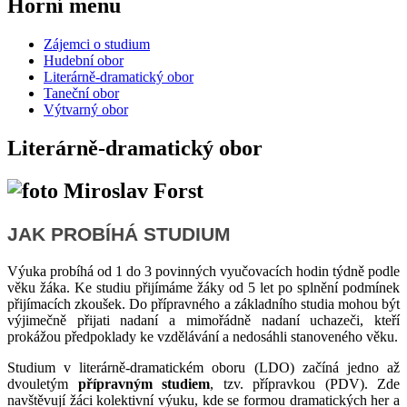
Horní menu
Zájemci o studium
Hudební obor
Literárně-dramatický obor
Taneční obor
Výtvarný obor
Literárně-dramatický obor
JAK PROBÍHÁ STUDIUM
Výuka probíhá od 1 do 3 povinných vyučovacích hodin týdně podle
věku žáka. Ke studiu přijímáme žáky od 5 let po splnění podmínek
přijímacích zkoušek. Do přípravného a základního studia mohou být
výjimečně přijati nadaní a mimořádně nadaní uchazeči, kteří
prokážou předpoklady ke vzdělávání a nedosáhli stanoveného věku.
Studium v literárně-dramatickém oboru (LDO) začíná jedno až
dvouletým
přípravným studiem
, tzv. přípravkou (PDV). Zde
navštěvují žáci kolektivní výuku, kde se formou dramatických her a