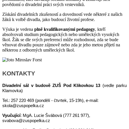
povědomí o divadelní práci svých vrstevníků.
Získání divadelních zkušeností a dovedností vede některé z našich
žáků k volbě divadla, jako budoucí životní profese.
Výuka je vedena
plně kvalifikovanými pedagogy
, kteří
absolvovali studium pedagogických nebo uměleckých vysokých
škol. Žák se dle svých preferencí může rozhodnout, zda se bude
věnovat divadlu pouze zájmově nebo zda je jeho metou přijetí na
některou z odborných uměleckých škol.
KONTAKTY
Divadelní sál v budově ZUŠ Pod Klikovkou 13
(vedle parku
Klamovka)
Tel.: 257 220 469 (pondělí - čtvrtek, 15-19h), e-mail:
skola@zuspopelka.cz
Vyučující
: MgA. Lucie Švábová (777 261 977),
svabova@zuspopelka.cz