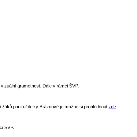
 vizuální gramotnost. Dále v rámci ŠVP.
í žáků paní učitelky Brázdové je možné si prohlédnout
zde
.
ci ŠVP.