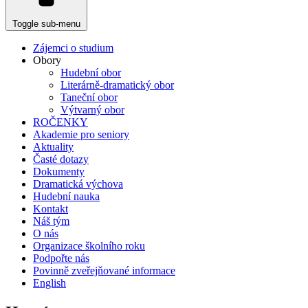
Toggle sub-menu
Zájemci o studium
Obory
Hudební obor
Literárně-dramatický obor
Taneční obor
Výtvarný obor
ROČENKY
Akademie pro seniory
Aktuality
Časté dotazy
Dokumenty
Dramatická výchova
Hudební nauka
Kontakt
Náš tým
O nás
Organizace školního roku
Podpořte nás
Povinně zveřejňované informace
English