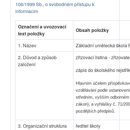
106/1999 Sb., o svobodném přístupu k
informacím
Označení a uvozovací
Obsah položky
text položky
1. Název
Základní umělecká škola 
2. Důvod a způsob
zřizovací listina - zřizova
založení
zápis do školského rejstří
Hlavním účelem příspěvkové
vzdělávání podle ustanovení
středním, vyšším odborném a
zákon), a vyhlášky č. 71/20
pozdějších předpisů.
3. Organizační struktura
ředitel školy