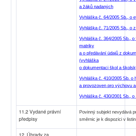
a žáků nadaných
Vyhláška č. 64/2005 Sb., o e
Vyhláška č. 71/2005 Sb., o
Vyhláška č. 364/2005 Sb., o
matriky
a o předávání údajů z dokum
(vyhláška
o dokumentaci škol a školsk
Vyhláška č. 410/2005 Sb. o 
a provozoven pro výchovu a 
Vyhláška č. 430/2001 Sb., o
11.2 Vydané právní
Povinný subjekt nevydává pr
předpisy
směrnic je k dispozici v list
12. Úhrady za