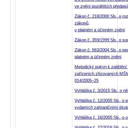
ve znění pozdějších předpis
Zákon č. 218/2000 Sb., o ro
zákonů,
v platném a účinném znění
Zákon č. 359/1999 Sb., o so
Zákon č. 563/2004 Sb., o p
platném a účinném znění
Metodický pokyn k zajištění
zařízeních zřizovaných MŠMT
014/2005–25
Vyhláška č. 3/2015 Sb., o n
Vyhláška č. 12/2005 Sb., o 
vydaných zahraničními škol
Vyhláška č. 16/2005 Sb., o o
Vyhláška č. 27/2016 Sb., o 