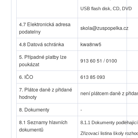
USB flash disk, CD, DVD
4.7 Elektronická adresa
skola@zuspopelka.cz
podatelny
4.8 Datová schránka
kwa8nw5
5. Případné platby lze
913 60 51 / 0100
poukázat
6. IČO
613 85 093
7. Plátce daně z přidané
není plátcem daně z přid
hodnoty
8. Dokumenty
-
8.1 Seznamy hlavních
8.1.1 Dokumenty podléhající
dokumentů
Zřizovací listina školy rozho