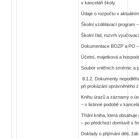
v kanceláři školy
Údaje o rozpočtu v aktuálním
Školní vzdělávací program – 
Školní řád, rozvrh vyučovací
Dokumentace BOZP a PO – v 
Účetní, majetková a hospodá
Soubor vnitřních směrnic a p
8.1.2. Dokumenty nepodléhaj
při prokázání oprávněného 
Knihu úrazů a záznamy o úra
– v listinné podobě v kancelá
Třídní kniha, která obsahuj
– po předchozí domluvě s ře
Doklady o přijímání dětí, žá