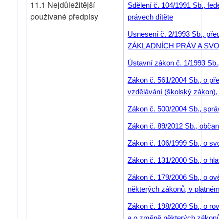
11.1 Nejdůležitější
Sdělení č. 104/1991 Sb., fed
používané předpisy
právech dítěte
Usnesení č. 2/1993 Sb., pře
ZÁKLADNÍCH PRÁV A SVOBOD
Ústavní zákon č. 1/1993 Sb.
Zákon č. 561/2004 Sb., o p
vzdělávání (školský zákon),
Zákon č. 500/2004 Sb., sprá
Zákon č. 89/2012 Sb., obča
Zákon č. 106/1999 Sb., o s
Zákon č. 131/2000 Sb., o hl
Zákon č. 179/2006 Sb., o ov
některých zákonů, v platné
Zákon č. 198/2009 Sb., o ro
a o změně některých zákonů 