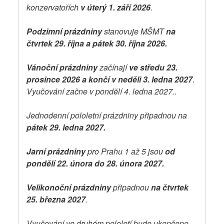
konzervatořích
v úterý 1. září 2026
.
Podzimní prázdniny
stanovuje MŠMT
na
čtvrtek 29. října a pátek 30. října 2026.
Vánoční prázdniny
začínají
ve středu 23.
prosince 2026 a končí v neděli 3. ledna 2027
.
Vyučování začne v pondělí 4. ledna 2027..
Jednodenní pololetní prázdniny připadnou na
pátek 29. ledna 2027.
Jarní prázdniny
pro Prahu 1 až 5 jsou
od
pondělí 22. února do 28. února 2027.
Velikonoční prázdniny
připadnou
na čtvrtek
25. března 2027
.
Vyučování ve druhém pololetí bude ukončeno