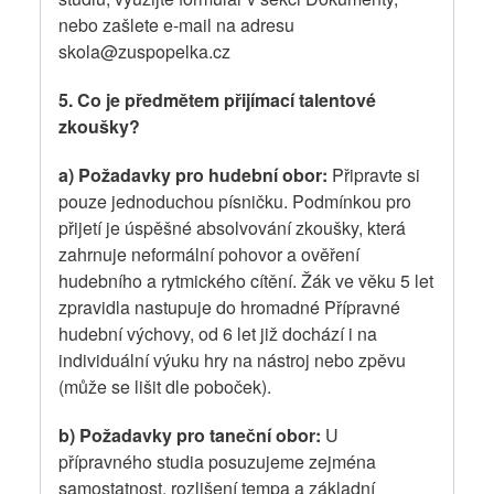
nebo zašlete e-mail na adresu
skola@zuspopelka.cz
5. Co je předmětem přijímací talentové
zkoušky?
a) Požadavky pro hudební obor:
Připravte si
pouze jednoduchou písničku. Podmínkou pro
přijetí je úspěšné absolvování zkoušky, která
zahrnuje neformální pohovor a ověření
hudebního a rytmického cítění. Žák ve věku 5 let
zpravidla nastupuje do hromadné Přípravné
hudební výchovy, od 6 let již dochází i na
individuální výuku hry na nástroj nebo zpěvu
(může se lišit dle poboček).
b) Požadavky pro taneční obor:
U
přípravného studia posuzujeme zejména
samostatnost, rozlišení tempa a základní