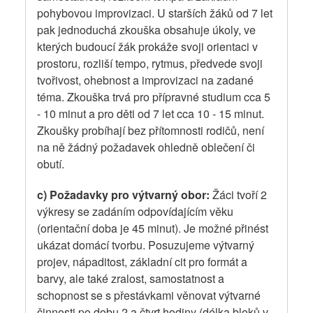
pohybovou improvizaci. U starších žáků od 7 let
pak jednoduchá zkouška obsahuje úkoly, ve
kterých budoucí žák prokáže svoji orientaci v
prostoru, rozliší tempo, rytmus, předvede svoji
tvořivost, ohebnost a improvizaci na zadané
téma. Zkouška trvá pro přípravné studium cca 5
- 10 minut a pro děti od 7 let cca 10 - 15 minut.
Zkoušky probíhají bez přítomnosti rodičů, není
na ně žádný požadavek ohledně oblečení či
obutí.
c) Požadavky pro výtvarný obor:
Žáci tvoří 2
výkresy se zadáním odpovídajícím věku
(orientační doba je 45 minut). Je možné přinést
ukázat domácí tvorbu. Posuzujeme výtvarný
projev, nápaditost, základní cit pro formát a
barvy, ale také zralost, samostatnost a
schopnost se s přestávkami věnovat výtvarné
činnosti po dobu 2 a čtvrt hodiny (délka bloků v