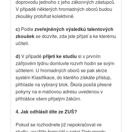
doprovodu jednoho z jeho zákonných zástupců.
V případě některých hromadných oborů budou
zkoušky probíhat kolektivně.
c)
Podle
zveřejněných výsledků talentových
zkoušek
se dozvíte, zda jste přijatí a ke kterému
učiteli.
d)
V případě
přijetí ke studiu
si v prvním
zářijovém týdnu domluvte rozvrh hodin se svým
učitelem. U hromadných oborů se pak skrze
systém Klasifikace, do kterého získáte přístup,
přihlaste na vybraný blok. Škola posílá přesné
pokyny na e-mailovou adresu uvedenou v
přihlášce všem přijatým žákům.
4. Jak odhlásit díte ze ZUŠ?
Pokud se rozhodnete již nepokračovat ve
studiu, využijte formulář v sekci Dokumenty,