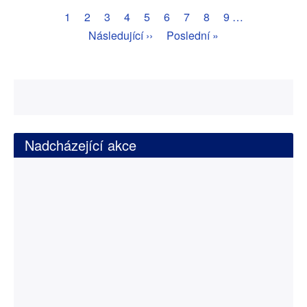
Pagination
Aktuální
1
Page
2
Page
3
Page
4
Page
5
Page
6
Page
7
Page
8
Page
9
…
stránka
Následující
Následující ››
Poslední
Poslední »
stránka
stránka
Nadcházející akce