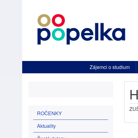
Horní
Zájemci o studium
menu
H
ZUŠ
Postranní
ROČENKY
menu
Aktuality