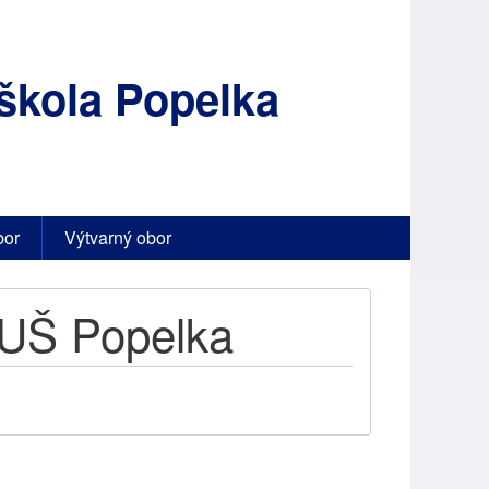
škola Popelka
bor
Výtvarný obor
ZUŠ Popelka