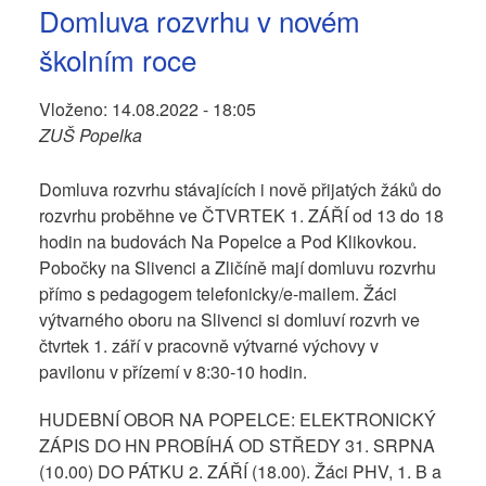
Domluva rozvrhu v novém
školním roce
Vloženo:
14.08.2022 - 18:05
ZUŠ Popelka
Domluva rozvrhu stávajících i nově přijatých žáků do
rozvrhu proběhne ve ČTVRTEK 1. ZÁŘÍ od 13 do 18
hodin na budovách Na Popelce a Pod Klikovkou.
Pobočky na Slivenci a Zličíně mají domluvu rozvrhu
přímo s pedagogem telefonicky/e-mailem. Žáci
výtvarného oboru na Slivenci si domluví rozvrh ve
čtvrtek 1. září v pracovně výtvarné výchovy v
pavilonu v přízemí v 8:30-10 hodin.
HUDEBNÍ OBOR NA POPELCE: ELEKTRONICKÝ
ZÁPIS DO HN PROBÍHÁ OD STŘEDY 31. SRPNA
(10.00) DO PÁTKU 2. ZÁŘÍ (18.00). Žáci PHV, 1. B a