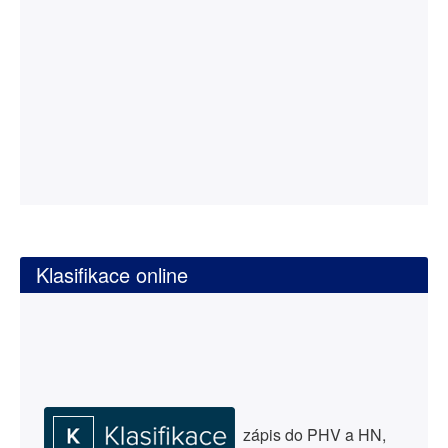
Klasifikace online
zápis do PHV a HN,