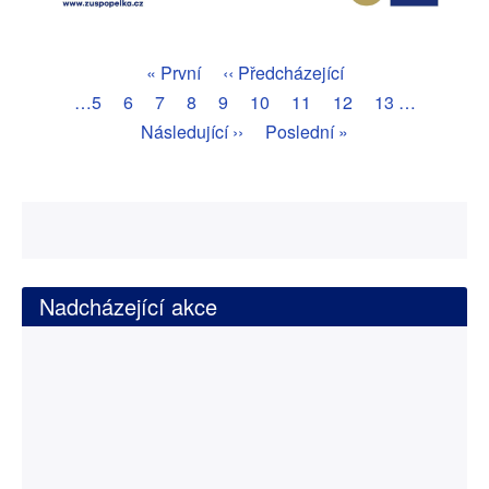
Pagination
First
« První
Předchozí
‹‹ Předcházející
page
stránka
Page
…
5
Page
6
Page
7
Page
8
Aktuální
9
Page
10
Page
11
Page
12
Page
13
…
stránka
Následující
Následující ››
Poslední
Poslední »
stránka
stránka
Nadcházející akce