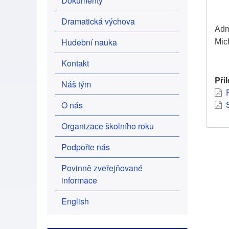
Dokumenty
Dramatická výchova
Adm
Hudební nauka
Mic
Kontakt
Při
Náš tým
O nás
Organizace školního roku
Podpořte nás
Povinně zveřejňované
informace
English