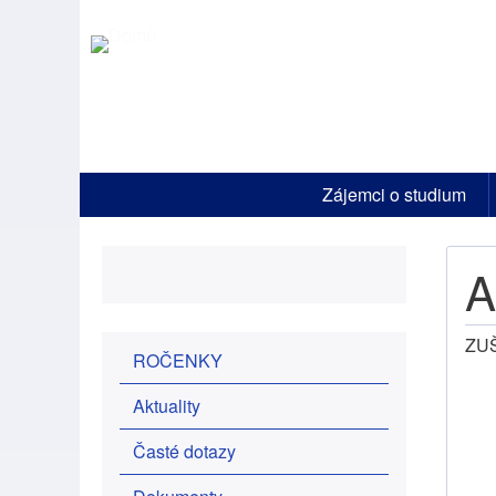
Horní
Zájemci o studium
menu
A
ZUŠ
Postranní
ROČENKY
menu
Aktuality
Časté dotazy